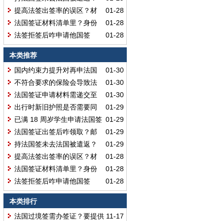
影响后续签证申请吗？
提高法签出签率的误区？材
01-28
料造假会有啥严重后果呢？
法国签证材料清单里？身份
01-28
证户口本用交原件吗？
法签拒签后咋申请他国签
01-28
证？怎样打消签证官顾虑呢？
本类推荐
国内约束力提升对再申法国
01-30
签证有用吗？
不符合要求的保险会导致法
01-30
国签证拒签吗？
法国签证申请材料需递交至
01-30
使馆而非签证中心吗？
出行时新旧护照是否需要同
01-29
时携带使用呢？
已满 18 周岁学生申请法国签
01-29
证按成人标准吗？
法国签证出签后咋领取？邮
01-29
寄、代领和自取都可行吗？
持法国签未去法国被遣返？
01-29
影响后续签证申请吗？
提高法签出签率的误区？材
01-28
料造假会有啥严重后果呢？
法国签证材料清单里？身份
01-28
证户口本用交原件吗？
法签拒签后咋申请他国签
01-28
证？怎样打消签证官顾虑呢？
本类排行
法国过境签需办签证？要提供
11-17