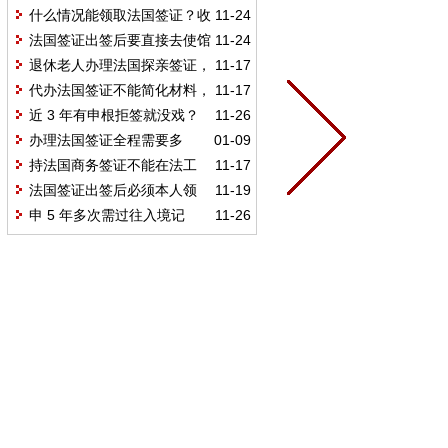
第三方国家签证页和往返机票预订
什么情况能领取法国签证？收
11-24
单吗？
到使馆短信就可去签证中心领取
法国签证出签后要直接去使馆
11-24
吗？
领取吗？为何到使馆领取会无人受
退休老人办理法国探亲签证，
11-17
理？
出签率靠经济证明和回国约束力？
代办法国签证不能简化材料，
11-17
代办有帮助吗？
那找代办机构主要能帮申请人解决
近 3 年有申根拒签就没戏？
11-26
哪些问题？
两年内欧洲拒签也影响五年签申请
办理法国签证全程需要多
01-09
吗？
久？常规审核时间在 6 - 8 个工作日
持法国商务签证不能在法工
11-17
左右吗？
作，违者可能被遣返？该如何选对
法国签证出签后必须本人领
11-19
签证类型？
取？有亲友代领、邮寄等替代方式
申 5 年多次需过往入境记
11-26
吗？
录？曾去法国能提高签证获批概率
吗？