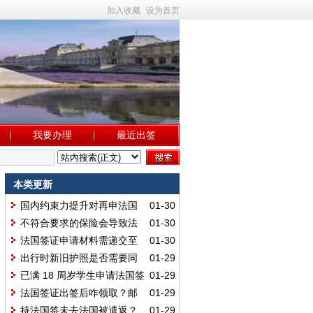
加入收藏
设为首页
我要办理
最近出签
本类更新
国内约束力提升对再申法国
01-30
签证有用吗？
不符合要求的保险会导致法
01-30
国签证拒签吗？
法国签证申请材料需递交至
01-30
使馆而非签证中心吗？
出行时新旧护照是否需要同
01-29
时携带使用呢？
已满 18 周岁学生申请法国签
01-29
证按成人标准吗？
法国签证出签后咋领取？邮
01-29
寄、代领和自取都可行吗？
持法国签未去法国被遣返？
01-29