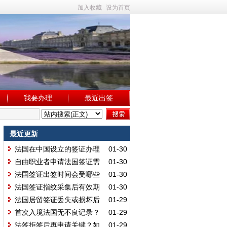
加入收藏
设为首页
我要办理
最近出签
最近更新
法国在中国设立的签证办理
01-30
领区有 15 个吗？
自由职业者申请法国签证需
01-30
仔细核对材料吗？
法国签证出签时间会受哪些
01-30
因素影响呢？
法国签证指纹采集后有效期
01-30
能长达 59 个月吗？
法国居留签证丢失或损坏后
01-29
该如何顺利出行？
首次入境法国无不良记录？
01-29
二次申签能缩短审核时间吗？
法签拒签后再申请关键？如
01-29