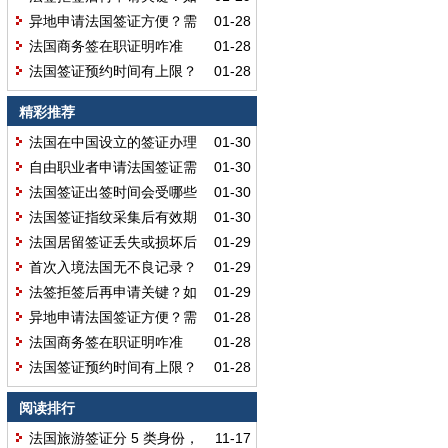
何判断自身申请时机呢？
异地申请法国签证方便？需
01-28
要提前准备暂住证明吗？
法国商务签在职证明咋准
01-28
备？有固定格式要求吗？
法国签证预约时间有上限？
01-28
提前超 3 个月预约不行吗？
精彩推荐
法国在中国设立的签证办理
01-30
领区有 15 个吗？
自由职业者申请法国签证需
01-30
仔细核对材料吗？
法国签证出签时间会受哪些
01-30
因素影响呢？
法国签证指纹采集后有效期
01-30
能长达 59 个月吗？
法国居留签证丢失或损坏后
01-29
该如何顺利出行？
首次入境法国无不良记录？
01-29
二次申签能缩短审核时间吗？
法签拒签后再申请关键？如
01-29
何判断自身申请时机呢？
异地申请法国签证方便？需
01-28
要提前准备暂住证明吗？
法国商务签在职证明咋准
01-28
备？有固定格式要求吗？
法国签证预约时间有上限？
01-28
提前超 3 个月预约不行吗？
阅读排行
法国旅游签证分 5 类身份，
11-17