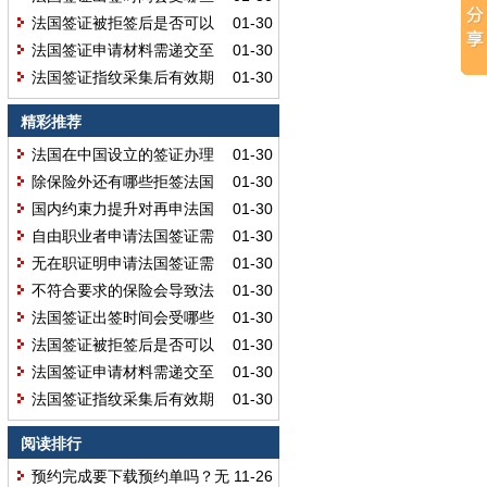
因素影响呢？
法国签证被拒签后是否可以
01-30
直接再次申请呢？
法国签证申请材料需递交至
01-30
使馆而非签证中心吗？
法国签证指纹采集后有效期
01-30
能长达 59 个月吗？
精彩推荐
法国在中国设立的签证办理
01-30
领区有 15 个吗？
除保险外还有哪些拒签法国
01-30
签证的原因？
国内约束力提升对再申法国
01-30
签证有用吗？
自由职业者申请法国签证需
01-30
仔细核对材料吗？
无在职证明申请法国签证需
01-30
补充哪些材料呢？
不符合要求的保险会导致法
01-30
国签证拒签吗？
法国签证出签时间会受哪些
01-30
因素影响呢？
法国签证被拒签后是否可以
01-30
直接再次申请呢？
法国签证申请材料需递交至
01-30
使馆而非签证中心吗？
法国签证指纹采集后有效期
01-30
能长达 59 个月吗？
阅读排行
预约完成要下载预约单吗？无
11-26