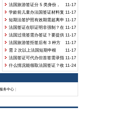
预约单能进入签证中心递交材料
法国旅游签证分 5 类身份，
11-17
吗？
不同身份材料有何差异？基本材料
学龄前儿童办法国签证材料复
11-17
和特殊材料都要备齐吗？
杂？关系证明需外交部领事司认证
短期法签护照有效期需超离申
11-17
吗？
根区日期 3 个月？长期签要 15 个月
法国签证在职证明非强制？在
11-17
以上？
职人士不提供会降低出签概率吗？
法国过境签需办签证？要提供
11-17
第三方国家签证页和往返机票预订
法国旅游签拒签后有 3 种方
11-17
单吗？
式，申诉信耗时久还无效，真的不
需 2 次以上法国短期申根
11-17
建议选吗？
签，满足条件就能申请法国一年多
法国签证可代办但首签需录指
11-17
次往返签证吗？
纹？59 个月内采过生物信息能全流
什么情况能领取法国签证？收
11-24
程代办吗？
到使馆短信就可去签证中心领取
吗？
服务中心
|