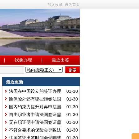
加入收藏
设为首页
我要办理
最近出签
最近更新
法国在中国设立的签证办理
01-30
领区有 15 个吗？
除保险外还有哪些拒签法国
01-30
签证的原因？
国内约束力提升对再申法国
01-30
签证有用吗？
自由职业者申请法国签证需
01-30
仔细核对材料吗？
无在职证明申请法国签证需
01-30
补充哪些材料呢？
不符合要求的保险会导致法
01-30
国签证拒签吗？
法国签证出签时间会受哪些
01-30